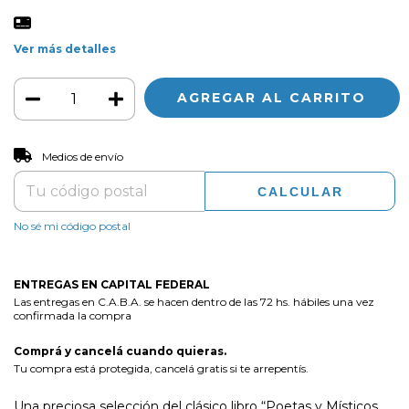
Ver más detalles
CAMBIAR CP
Entregas para el CP:
Medios de envío
CALCULAR
No sé mi código postal
ENTREGAS EN CAPITAL FEDERAL
Las entregas en C.A.B.A. se hacen dentro de las 72 hs. hábiles una vez
confirmada la compra
Comprá y cancelá cuando quieras.
Tu compra está protegida, cancelá gratis si te arrepentís.
Una preciosa selección del clásico libro “Poetas y Místicos