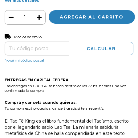
Ver más detalles
CAMBIAR CP
Entregas para el CP:
Medios de envío
CALCULAR
No sé mi código postal
ENTREGAS EN CAPITAL FEDERAL
Las entregas en C.A.B.A. se hacen dentro de las 72 hs. hábiles una vez
confirmada la compra
Comprá y cancelá cuando quieras.
Tu compra está protegida, cancelá gratis si te arrepentís.
El Tao Tê King es el libro fundamental del Taoísmo, escrito
por el legendario sabio Lao Tse. La milenaria sabiduría
metafísica de China se halla compendiada en este texto